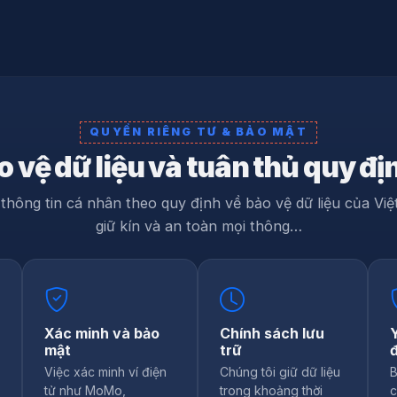
QUYỀN RIÊNG TƯ & BẢO MẬT
 vệ dữ liệu và tuân thủ quy đị
 thông tin cá nhân theo quy định về bảo vệ dữ liệu của V
giữ kín và an toàn mọi thông…
Xác minh và bảo
Chính sách lưu
mật
trữ
Việc xác minh ví điện
Chúng tôi giữ dữ liệu
B
tử như MoMo,
trong khoảng thời
c