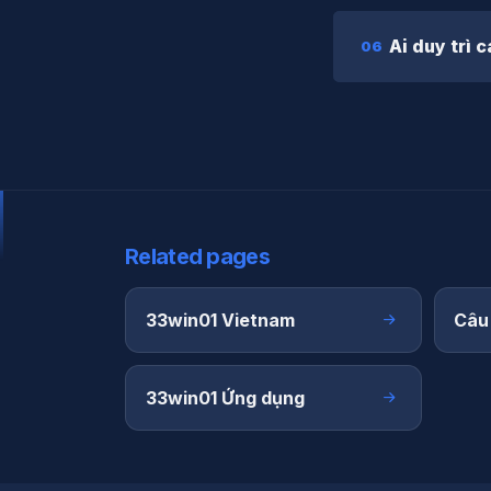
Ai duy trì 
06
Related pages
33win01 Vietnam
Câu
33win01 Ứng dụng