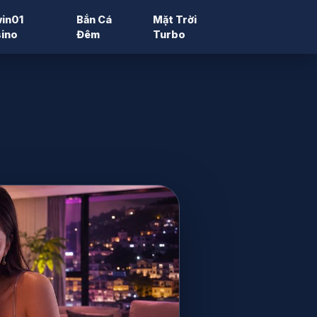
in01
Bắn Cá
Mặt Trời
ino
Đêm
Turbo