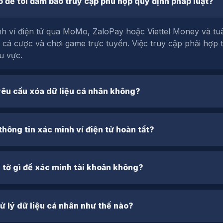
 để tôi đảm bảo truy cập phù hợp quy định pháp luật?
h ví điện tử qua MoMo, ZaloPay hoặc Viettel Money và tuâ
 cá cược và chơi game trực tuyến. Việc truy cập phải hợp 
u vực.
yêu cầu xóa dữ liệu cá nhân không?
 thông tin xác minh ví điện tử hoàn tất?
 tờ gì để xác minh tài khoản không?
ử lý dữ liệu cá nhân như thế nào?