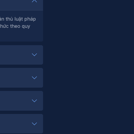
n thủ luật pháp
thức theo quy