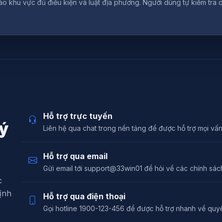
o khu vực đủ điều kiện và luật địa phương. Người dùng tự kiểm tra qu
Hỗ trợ trực tuyến
lý
Liên hệ qua chat trong nền tảng để được hỗ trợ mọi vấn
Hỗ trợ qua email
Gửi email tới support@33win01 để hỏi về các chính sách
c
ịnh
Hỗ trợ qua điện thoại
Gọi hotline 1900-123-456 để được hỗ trợ nhanh về quyền